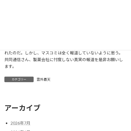
ば、日本の民衆を火の中に連れ込むことになる」という恫喝発言
をなぜ徹底追求して批判しないのか。普通の国家なら大使を国外
追放すべき事案ではないのか。
さて、これ以上書くと、私自身、血圧が上がりそうな気がする
が、皆さんは今年の4月から特定健診の高血圧の基準値が変わった
ことを知っているだろうか。従来、140だったものが160に変更さ
れたのだ。しかし、マスコミは全く報道していないように思う。
共同通信さん、製薬会社に忖度しない真実の報道を是非お願いし
ます。
雲外蒼天
カテゴリー
アーカイブ
2026年7月