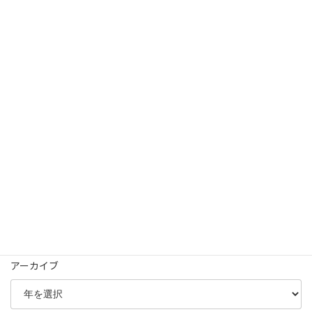
投
1
2
…
9
»
固
固
固
定
定
定
稿
ペ
ペ
ペ
カテゴリー
ー
ー
ー
の
ジ
ジ
ジ
ペ
旗幟鮮明 (1)
ー
雲外蒼天 (39)
ジ
送
青葉区随想 (43)
り
アーカイブ
アーカイブ