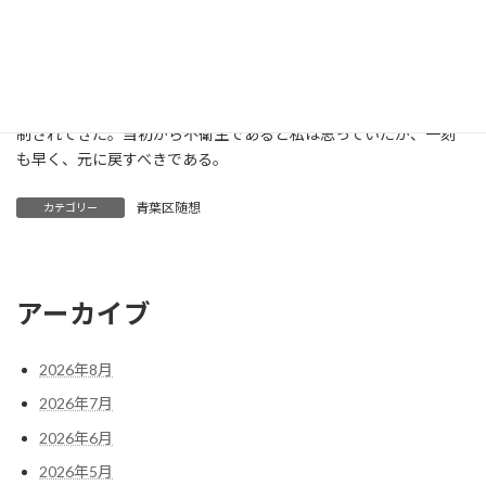
し、ある意味、エチケットに過ぎないと断じている。
こんなことを言うと、某有名政治家がすぐにデマだと決めつけ
てくるだろうが、TVの御用学者の言葉より、私は現場の医師や医
療従事者の生の声を信用する。
神奈川県では知事が始めたマスク会食なるものが飲食店に半強
制されてきた。当初から不衛生であると私は思っていたが、一刻
も早く、元に戻すべきである。
青葉区随想
カテゴリー
アーカイブ
2026年8月
2026年7月
2026年6月
2026年5月