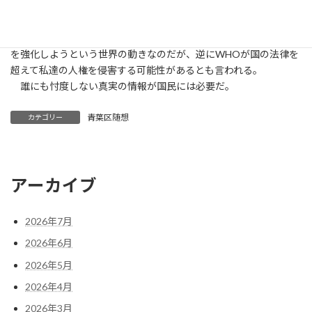
改定」というワードをご存じだろうか。昨年から、この件で大規
模なデモが行われ、ネットで騒がれているが、TVでは全く報道さ
れない。それらは今までの新型コロナ対策の反省からWHOの権限
を強化しようという世界の動きなのだが、逆にWHOが国の法律を
超えて私達の人権を侵害する可能性があるとも言われる。
誰にも忖度しない真実の情報が国民には必要だ。
青葉区随想
カテゴリー
アーカイブ
2026年7月
2026年6月
2026年5月
2026年4月
2026年3月