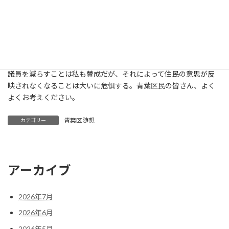
にもかかわらず、各区に横浜市長がやってきて特別市のメリット
だけの説明会を開き、住民を味方につけようとする動きがある。
来月、青葉区でも再び説明会があるようだが、人口減少社会にあ
って、結果的に横浜市一極集中を誘導するような政策が本当に正し
いのだろうか。
確かに無能な政治家もいるようだから、政令指定都市内の県会
議員を減らすことは私も賛成だが、それによって住民の意思が反
映されなくなることは大いに危惧する。青葉区民の皆さん、よく
よくお考えください。
青葉区随想
カテゴリー
アーカイブ
2026年7月
2026年6月
2026年5月