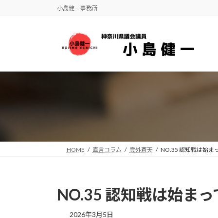
コ
ナ
小島健一事務所
ン
ビ
テ
ゲ
ン
ー
ツ
シ
へ
ョ
ス
ン
キ
に
ッ
移
プ
動
HOME
直言コラム
雲外蒼天
NO.35 認知戦は始ま
NO.35 認知戦は始ま
2026年3月5日