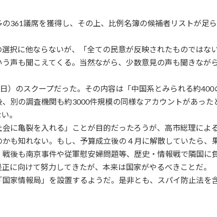
361議席を獲得し、その上、比例名簿の候補者リストが足ら
選択に他ならないが、「全ての民意が反映されたものではない
いう声も聞こえてくる。当然ながら、少数意見の声も聞きなが
日）のスクープだった。その内容は「中国系とみられる約400
、別の調査機関も約3000件規模の同様なアカウントがあっ
ない。
会に亀裂を入れる」ことが目的だったろうが、高市総理による
のかも知れない。もし、予算成立後の４月に解散していたら、
戦後も南京事件や従軍慰安婦問題等、歴史・情報戦で隣国に
是正に向けて努力してきたが、本来は国家がやるべきことだ。
国家情報局」を設置するようだ。是非とも、スパイ防止法を