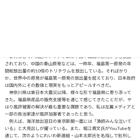
集会を開き、放出に反対する大学生ら16名がソウルの日本大使館
に押し入ろうとして警察に逮捕された。
中国に至っては、日本人学校に石や卵が投げ入れられ、そして
何と日本産水産物の輸入が全面的に禁止されてしまった。さら
に、中国国内からは、国際電話で福島県の飲食店や東京の公的施
設等を中心に常軌を逸した嫌がらせ電話が殺到している。だが、
これに対しても中国政府は見て見ぬ振りをしているのだ。
事実として、問題のトリチウムは中国や韓国の原発からも放出
されており、中国の秦山原発などは、一昨年、福島第一原発の年
間総放出量の約10倍のトリチウムを放出している。そればかり
か、世界中の原発が福島第一原発の放出量を超えており、日本政府
は国内外にその数値と現実をもっとアピールすべきだ。
神奈川県は東日本大震災以降、様々な形で福島県に寄り添って
きた。福島県産品の販売支援等を通じて感じてきたことだが、や
はり風評被害の解決が最も重要な課題であり、私は左翼メディアと
一部の政治家達が風評加害者であったと思う。
例えば、海洋放出翌日の東京新聞一面には「漁師みんな泣いて
いる」と大見出しが躍っている。また、堀江貴文氏がYouTubeを
通じて、次のようにれいわ新選組・山本太郎氏を名指しで批判し